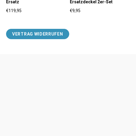
Ersatz
Ersatzdeckel 2er-Set
€119,95
€9,95
Regulärer Preis
Regulärer Preis
VERTRAG WIDERRUFEN
Zahlungsmethoden
Impressum
Versand & Lieferung
Unsere AGB
Retouren & Erstattung
Datenschutz
Kontakt
Cookie Einstellungen
Widerrufsbelehrung