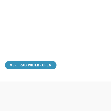
SUBSCRIBE
VERTRAG WIDERRUFEN
Zahlungsmethoden
Impressum
Versand & Lieferung
Unsere AGB