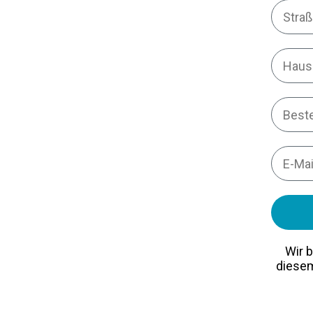
Liefera
Email
Wir b
diesem