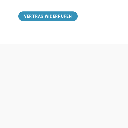
VERTRAG WIDERRUFEN
Zahlungsmethoden
Impressum
Versand & Lieferung
Unsere AG
Retouren & Erstattung
Datenschut
Kontakt
Cookie Ein
Widerrufsb